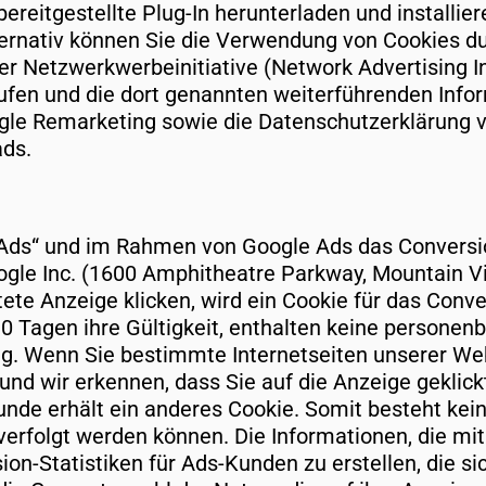
reitgestellte Plug-In herunterladen und installier
ernativ können Sie die Verwendung von Cookies du
er Netzwerkwerbeinitiative (Network Advertising Ini
rufen und die dort genannten weiterführenden Inf
gle Remarketing sowie die Datenschutzerklärung 
ads.
ds“ und im Rahmen von Google Ads das Conversio
oogle Inc. (1600 Amphitheatre Parkway, Mountain V
ete Anzeige klicken, wird ein Cookie für das Conv
30 Tagen ihre Gültigkeit, enthalten keine persone
rung. Wenn Sie bestimmte Internetseiten unserer W
und wir erkennen, dass Sie auf die Anzeige geklick
nde erhält ein anderes Cookie. Somit besteht kein
rfolgt werden können. Die Informationen, die mit
on-Statistiken für Ads-Kunden zu erstellen, die si